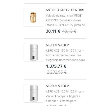
roscados según ISO 7/1 H-H.
Rango de temperatura -20ºC a
ANTIRETORNO 2" GENEBRE
60ºC. Mando palanca de
Válvula de retención “REGE”
acero con recubrimiento
PN 25/12. Construcción en
DACROMET,...
latón UNE-EN 12165. Junta de
clapeta vulcanizada de NBR.
30,11 €
40,15 €
Muelle en acero inox. AISI 304.
Extremos rosca gas (BSP) H-H
- ISO 228/1. Temp. máx. 90ºC.
AERO ACS-150 M
Montaje en cualquier posición.
AERO ACS-150 M 150 litros –
Alto rendimiento para más
exigencia Recomendado para
viviendas unifamiliares,
1.375,77 €
chalets o familias de 3 a 4
2.292,95 €
personas, con hasta 2 baños.
También es una buena opción
para pequeños negocios con
AERO ACS-120 M
demanda puntual, como...
AERO ACS-120 M 120 litros –
Versatilidad para hogares
estándar Perfecto para
viviendas de tamaño medio,