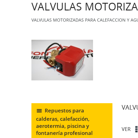
VALVULAS MOTORIZ
VALVULAS MOTORIZADAS PARA CALEFACCION Y AGU
VALV
Repuestos para
calderas, calefacción,
aerotermia, piscina y
VER
fontanería profesional