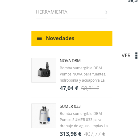
58,5
HERRAMIENTA
Novedades
VER
NOVA DBM
Bomba sumergible DBM
Pumps NOVA para fuentes,
hidroponía y acuaponía La
DBM Pumps NOVA es una
47,04 €
58,81 €
bomba sumergible diseñada
para la circulación continua de
agua en fuentes
SUMER 033
ornamentales, estanques y
Bomba sumergible DBM
CR
pequeños sistemas
Pumps SUMER 033 para
((
IN
hidráulicos. Su tamaño
drenaje de aguas limpias La
compacto y...
DBM Pumps SUMER 033 es
313,98 €
407,77 €
MI
Nom