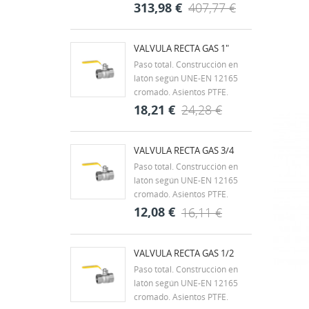
((
De
DBM Pumps SUMER 033 es
313,98 €
407,77 €
una bomba sumergible
eléctrica diseñada para el
bombeo y evacuación de
VALVULA RECTA GAS 1"
aguas limpias en aplicaciones
Paso total. Construcción en
domésticas y profesionales.
latón según UNE-EN 12165
Gracias a su construcción...
cromado. Asientos PTFE.
Clase MOP 5 (0 a 5 bar).
18,21 €
24,28 €
Juntas de NBR. Extremos
roscados según ISO 7/1 H-H.
Rango de temperatura -20ºC a
VALVULA RECTA GAS 3/4
60ºC. Mando palanca de
Paso total. Construcción en
acero con recubrimiento
latón según UNE-EN 12165
DACROMET,...
cromado. Asientos PTFE.
Clase MOP 5 (0 a 5 bar).
12,08 €
16,11 €
Juntas de NBR. Extremos
roscados según ISO 7/1 H-H.
Rango de temperatura -20ºC a
VALVULA RECTA GAS 1/2
60ºC. Mando palanca de
Paso total. Construcción en
acero con recubrimiento
latón según UNE-EN 12165
DACROMET,...
cromado. Asientos PTFE.