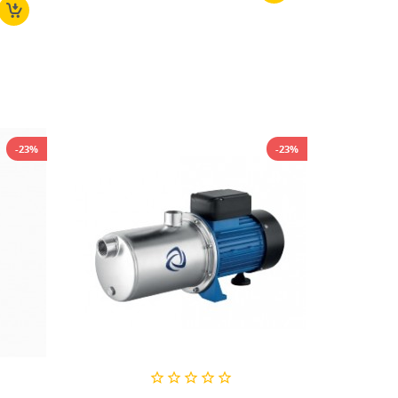
ta
-23%
-23%