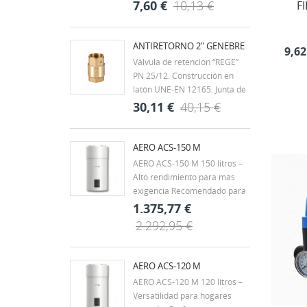
Clase MOP 5 (0 a 5 bar).
7,60 €
10,13 €
F
Juntas de NBR. Extremos
roscados según ISO 7/1 H-H.
Rango de temperatura -20ºC a
ANTIRETORNO 2" GENEBRE
9,62
60ºC. Mando palanca de
Válvula de retención “REGE”
acero con recubrimiento
PN 25/12. Construcción en
DACROMET,...
latón UNE-EN 12165. Junta de
clapeta vulcanizada de NBR.
30,11 €
40,15 €
Muelle en acero inox. AISI 304.
Extremos rosca gas (BSP) H-H
- ISO 228/1. Temp. máx. 90ºC.
AERO ACS-150 M
Montaje en cualquier posición.
AERO ACS-150 M 150 litros –
Alto rendimiento para más
exigencia Recomendado para
viviendas unifamiliares,
1.375,77 €
chalets o familias de 3 a 4
2.292,95 €
personas, con hasta 2 baños.
También es una buena opción
para pequeños negocios con
AERO ACS-120 M
demanda puntual, como...
AERO ACS-120 M 120 litros –
Versatilidad para hogares