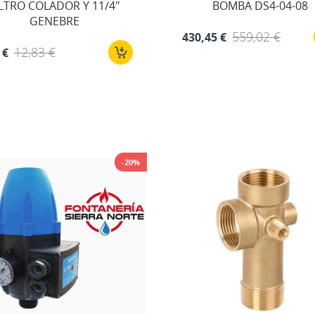
ILTRO COLADOR Y 11/4"
BOMBA DS4-04-08
GENEBRE
559,02 €
430,45 €
12,83 €
 €
-20%