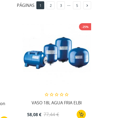
…
PÁGINAS

1
2
3
5
-25%
VASO 18L AGUA FRIA ELBI
con
77,44 €
58,08 €