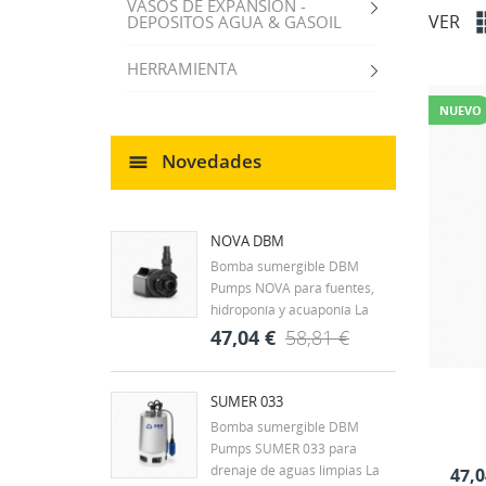
VASOS DE EXPANSION -
VER
DEPOSITOS AGUA & GASOIL
HERRAMIENTA
NUEVO
Novedades
NOVA DBM
Bomba sumergible DBM
Pumps NOVA para fuentes,
hidroponía y acuaponía La
DBM Pumps NOVA es una
47,04 €
58,81 €
bomba sumergible diseñada
para la circulación continua de
agua en fuentes
SUMER 033
CR
ornamentales, estanques y
Bomba sumergible DBM
((
IN
pequeños sistemas
Pumps SUMER 033 para
hidráulicos. Su tamaño
drenaje de aguas limpias La
MI
47,0
Nom
compacto y...