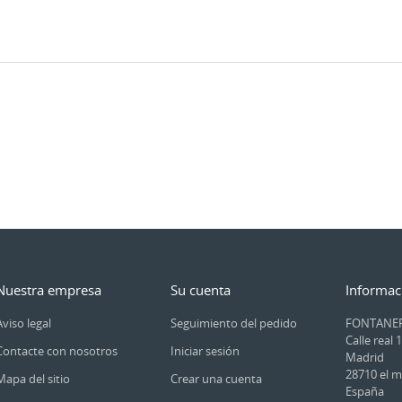
Nuestra empresa
Su cuenta
Informac
Aviso legal
Seguimiento del pedido
FONTANER
Calle real 
Contacte con nosotros
Iniciar sesión
Madrid
28710 el m
Mapa del sitio
Crear una cuenta
España