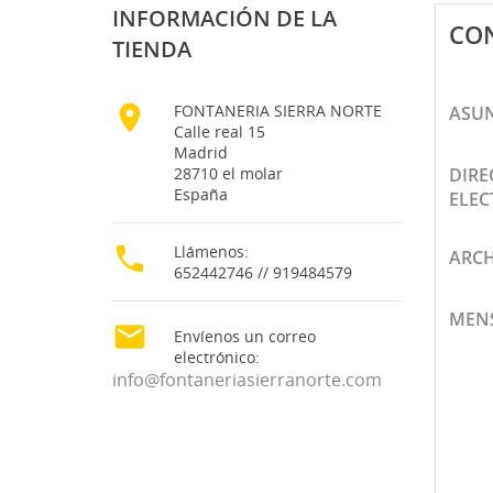
INFORMACIÓN DE LA
CO
TIENDA

FONTANERIA SIERRA NORTE
ASU
Calle real 15
Madrid
28710 el molar
DIRE
España
ELEC

Llámenos:
ARCH
CR
652442746 // 919484579
((
IN
MEN

MI
Envíenos un correo
Nom
((
De
electrónico:
info@fontaneriasierranorte.com