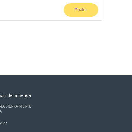
ión de la tienda
IA SIERRA NORTE
15
olar