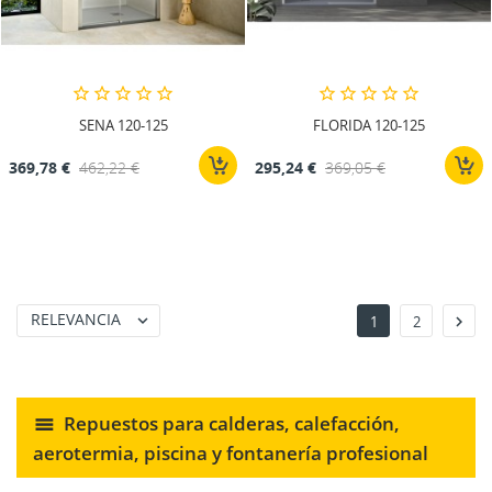
SENA 120-125
FLORIDA 120-125
369,78 €
462,22 €
295,24 €
369,05 €
RELEVANCIA


1
2
Repuestos para calderas, calefacción,
aerotermia, piscina y fontanería profesional