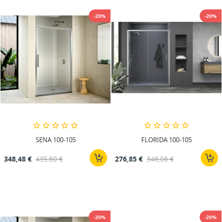
-20%
-20%
SENA 100-105
FLORIDA 100-105
348,48 €
435,60 €
276,85 €
346,06 €
-20%
-20%