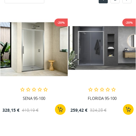
-20%
-20%
SENA 95-100
FLORIDA 95-100
328,15 €
410,19 €
259,42 €
324,28 €