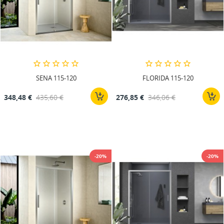
SENA 115-120
FLORIDA 115-120
348,48 €
435,60 €
276,85 €
346,06 €
-20%
-20%