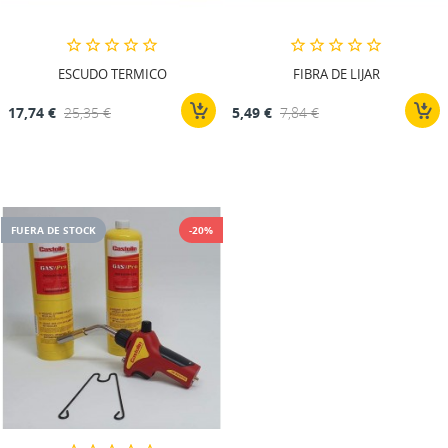
ESCUDO TERMICO
FIBRA DE LIJAR
17,74 €
25,35 €
5,49 €
7,84 €
FUERA DE STOCK
-20%
CREAR LISTA DE DESEOS
INICIAR SESIÓN
((MODALTITLE))