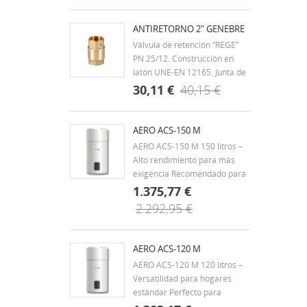
roscados según ISO 7/1 H-H.
Rango de temperatura -20ºC a
ANTIRETORNO 2" GENEBRE
60ºC. Mando palanca de
Válvula de retención “REGE”
acero con recubrimiento
PN 25/12. Construcción en
DACROMET,...
latón UNE-EN 12165. Junta de
clapeta vulcanizada de NBR.
30,11 €
40,15 €
Muelle en acero inox. AISI 304.
Extremos rosca gas (BSP) H-H
- ISO 228/1. Temp. máx. 90ºC.
AERO ACS-150 M
Montaje en cualquier posición.
AERO ACS-150 M 150 litros –
Alto rendimiento para más
exigencia Recomendado para
viviendas unifamiliares,
1.375,77 €
chalets o familias de 3 a 4
2.292,95 €
personas, con hasta 2 baños.
También es una buena opción
para pequeños negocios con
AERO ACS-120 M
demanda puntual, como...
AERO ACS-120 M 120 litros –
Versatilidad para hogares
estándar Perfecto para
viviendas de tamaño medio,