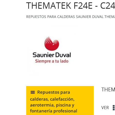
THEMATEK F24E - C2
REPUESTOS PARA CALDERAS SAUNIER DUVAL THEMA
THEMA
Repuestos para
calderas, calefacción,
aerotermia, piscina y
VER
fontanería profesional