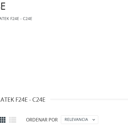
4E
TEK F24E - C24E
TEK F24E - C24E


ORDENAR POR
RELEVANCIA
