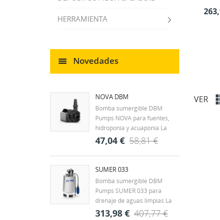
263,
HERRAMIENTA
Novedades
NOVA DBM
VER
Bomba sumergible DBM
Pumps NOVA para fuentes,
hidroponía y acuaponía La
DBM Pumps NOVA es una
47,04 €
58,81 €
bomba sumergible diseñada
para la circulación continua de
agua en fuentes
SUMER 033
ornamentales, estanques y
Bomba sumergible DBM
CR
pequeños sistemas
Pumps SUMER 033 para
((
IN
hidráulicos. Su tamaño
drenaje de aguas limpias La
compacto y...
DBM Pumps SUMER 033 es
313,98 €
407,77 €
MI
Nom