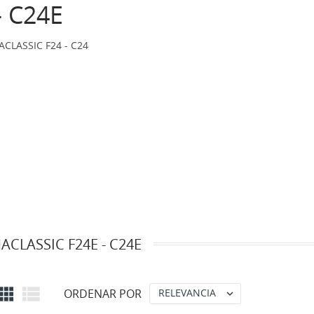
 C24E
CLASSIC F24 - C24
CLASSIC F24E - C24E


ORDENAR POR
RELEVANCIA
