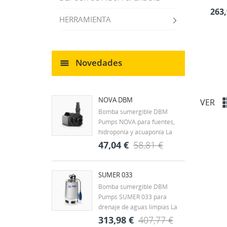
263,
HERRAMIENTA
Novedades
NOVA DBM
VER
Bomba sumergible DBM
Pumps NOVA para fuentes,
hidroponía y acuaponía La
DBM Pumps NOVA es una
47,04 €
58,81 €
bomba sumergible diseñada
para la circulación continua de
agua en fuentes
SUMER 033
ornamentales, estanques y
Bomba sumergible DBM
CR
pequeños sistemas
Pumps SUMER 033 para
((
IN
hidráulicos. Su tamaño
drenaje de aguas limpias La
compacto y...
DBM Pumps SUMER 033 es
313,98 €
407,77 €
MI
Nom