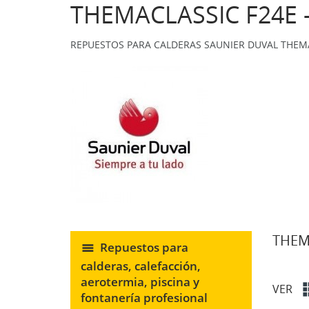
THEMACLASSIC F24E -
REPUESTOS PARA CALDERAS SAUNIER DUVAL THEMA
THEMA
Repuestos para
calderas, calefacción,
aerotermia, piscina y
VER
fontanería profesional