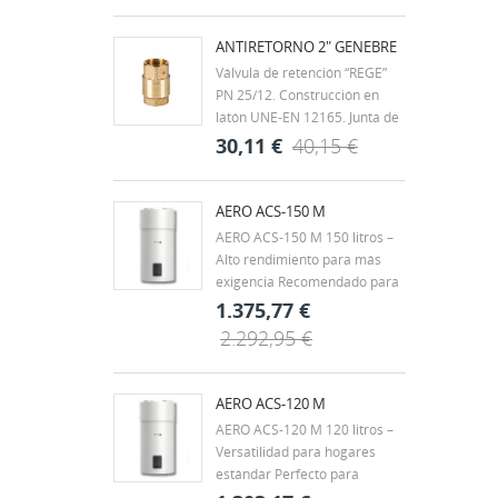
roscados según ISO 7/1 H-H.
Rango de temperatura -20ºC a
ANTIRETORNO 2" GENEBRE
60ºC. Mando palanca de
Válvula de retención “REGE”
acero con recubrimiento
PN 25/12. Construcción en
DACROMET,...
latón UNE-EN 12165. Junta de
clapeta vulcanizada de NBR.
30,11 €
40,15 €
Muelle en acero inox. AISI 304.
Extremos rosca gas (BSP) H-H
- ISO 228/1. Temp. máx. 90ºC.
AERO ACS-150 M
Montaje en cualquier posición.
AERO ACS-150 M 150 litros –
Alto rendimiento para más
exigencia Recomendado para
viviendas unifamiliares,
1.375,77 €
chalets o familias de 3 a 4
2.292,95 €
personas, con hasta 2 baños.
También es una buena opción
para pequeños negocios con
AERO ACS-120 M
demanda puntual, como...
AERO ACS-120 M 120 litros –
Versatilidad para hogares
estándar Perfecto para
viviendas de tamaño medio,