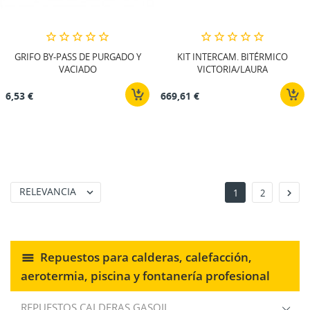
GRIFO BY-PASS DE PURGADO Y
KIT INTERCAM. BITÉRMICO
VACIADO
VICTORIA/LAURA
6,53 €
669,61 €
RELEVANCIA


1
2
Repuestos para calderas, calefacción,
aerotermia, piscina y fontanería profesional
REPUESTOS CALDERAS GASOIL