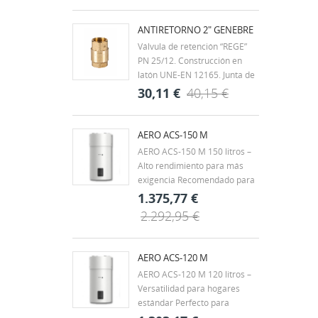
roscados según ISO 7/1 H-H.
Rango de temperatura -20ºC a
ANTIRETORNO 2" GENEBRE
60ºC. Mando palanca de
Válvula de retención “REGE”
acero con recubrimiento
PN 25/12. Construcción en
DACROMET,...
latón UNE-EN 12165. Junta de
clapeta vulcanizada de NBR.
30,11 €
40,15 €
Muelle en acero inox. AISI 304.
Extremos rosca gas (BSP) H-H
- ISO 228/1. Temp. máx. 90ºC.
AERO ACS-150 M
Montaje en cualquier posición.
AERO ACS-150 M 150 litros –
Alto rendimiento para más
exigencia Recomendado para
viviendas unifamiliares,
1.375,77 €
chalets o familias de 3 a 4
2.292,95 €
personas, con hasta 2 baños.
También es una buena opción
para pequeños negocios con
AERO ACS-120 M
demanda puntual, como...
AERO ACS-120 M 120 litros –
Versatilidad para hogares
estándar Perfecto para
viviendas de tamaño medio,