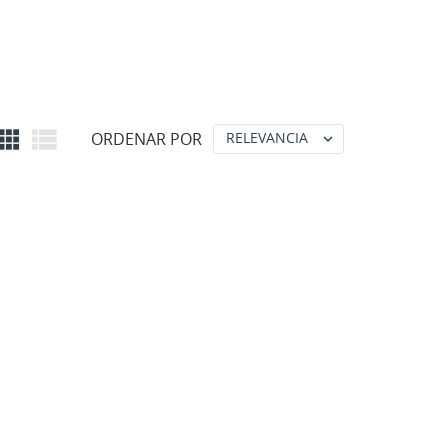


ORDENAR POR
RELEVANCIA
