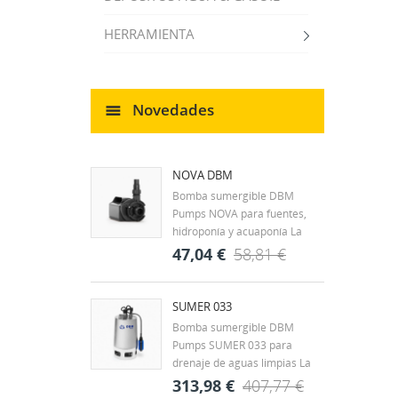
HERRAMIENTA
Novedades
NOVA DBM
Bomba sumergible DBM
Pumps NOVA para fuentes,
hidroponía y acuaponía La
DBM Pumps NOVA es una
47,04 €
58,81 €
bomba sumergible diseñada
para la circulación continua de
agua en fuentes
SUMER 033
ornamentales, estanques y
Bomba sumergible DBM
CR
pequeños sistemas
Pumps SUMER 033 para
((
IN
hidráulicos. Su tamaño
drenaje de aguas limpias La
compacto y...
DBM Pumps SUMER 033 es
313,98 €
407,77 €
MI
Nom