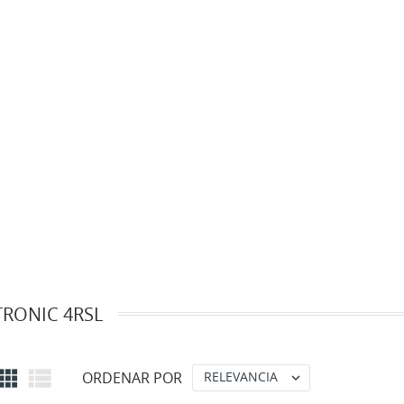
RONIC 4RSL


ORDENAR POR
RELEVANCIA
