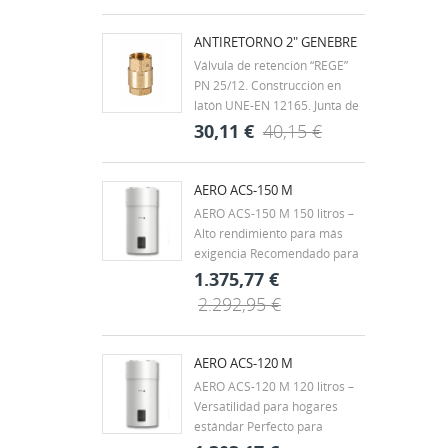
roscados según ISO 7/1 H-H.
Rango de temperatura -20ºC a
ANTIRETORNO 2" GENEBRE
60ºC. Mando palanca de
Válvula de retención “REGE”
acero con recubrimiento
PN 25/12. Construcción en
DACROMET,...
latón UNE-EN 12165. Junta de
clapeta vulcanizada de NBR.
30,11 €
40,15 €
Muelle en acero inox. AISI 304.
Extremos rosca gas (BSP) H-H
- ISO 228/1. Temp. máx. 90ºC.
AERO ACS-150 M
Montaje en cualquier posición.
AERO ACS-150 M 150 litros –
Alto rendimiento para más
exigencia Recomendado para
viviendas unifamiliares,
1.375,77 €
chalets o familias de 3 a 4
2.292,95 €
personas, con hasta 2 baños.
También es una buena opción
para pequeños negocios con
AERO ACS-120 M
demanda puntual, como...
AERO ACS-120 M 120 litros –
Versatilidad para hogares
estándar Perfecto para
viviendas de tamaño medio,