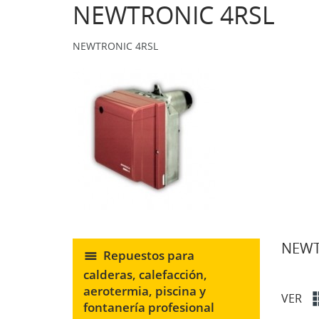
NEWTRONIC 4RSL
NEWTRONIC 4RSL
NEWT
Repuestos para
calderas, calefacción,
aerotermia, piscina y
VER
fontanería profesional