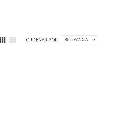


ORDENAR POR
RELEVANCIA
