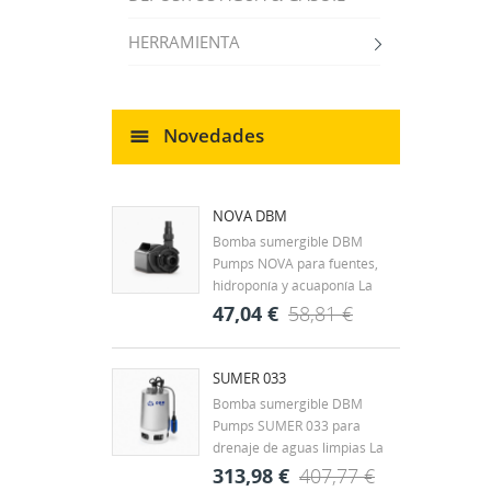
HERRAMIENTA
Novedades
NOVA DBM
Bomba sumergible DBM
Pumps NOVA para fuentes,
hidroponía y acuaponía La
DBM Pumps NOVA es una
47,04 €
58,81 €
bomba sumergible diseñada
para la circulación continua de
agua en fuentes
SUMER 033
ornamentales, estanques y
Bomba sumergible DBM
CR
pequeños sistemas
Pumps SUMER 033 para
((
IN
hidráulicos. Su tamaño
drenaje de aguas limpias La
compacto y...
DBM Pumps SUMER 033 es
313,98 €
407,77 €
MI
Nom