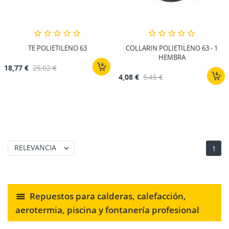
TE POLIETILENO 63
COLLARIN POLIETILENO 63 - 1
HEMBRA
18,77 €
25,02 €
4,08 €
5,45 €
RELEVANCIA

1
Repuestos para calderas, calefacción,
aerotermia, piscina y fontanería profesional