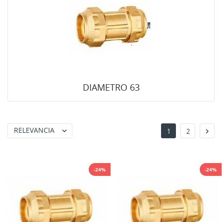
DIAMETRO 63
RELEVANCIA


1
2
-24%
-24%