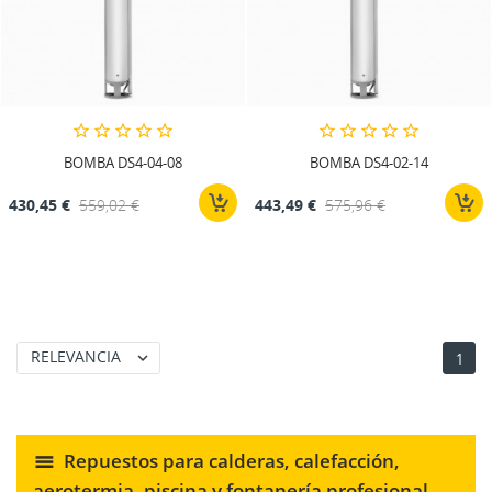
BOMBA DS4-04-08
BOMBA DS4-02-14
430,45 €
559,02 €
443,49 €
575,96 €
RELEVANCIA

1
CREAR LISTA DE DESEOS
INICIAR SESIÓN
((MODALTITLE))
Repuestos para calderas, calefacción,
aerotermia, piscina y fontanería profesional