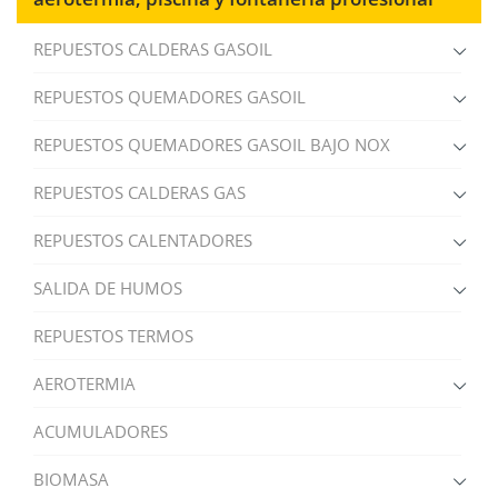
MI LISTA DE DESEOS
Nombre de la lista de deseos
Debe iniciar sesión para guardar productos en su lista
((confirmMessage))
de deseos.
REPUESTOS CALDERAS GASOIL
Crear nueva lista
add_circle_outline
((cancelText))
((modalDeleteText))
REPUESTOS QUEMADORES GASOIL
Iniciar sesión
Cancelar
Cancelar
Crear lista de deseos
REPUESTOS QUEMADORES GASOIL BAJO NOX
REPUESTOS CALDERAS GAS
REPUESTOS CALENTADORES
SALIDA DE HUMOS
REPUESTOS TERMOS
AEROTERMIA
ACUMULADORES
BIOMASA