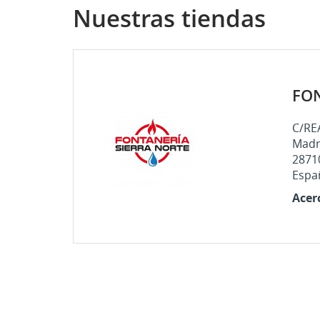
Nuestras tiendas
FON
CR
C/RE
((
IN
Madr
2871
MI
Nom
((
De
Espa
Acer