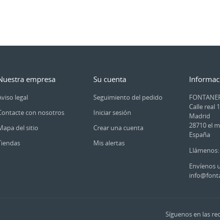
Nuestra empresa
Su cuenta
Informac
Aviso legal
Seguimiento del pedido
FONTANER
Calle real 
Contacte con nosotros
Iniciar sesión
Madrid
28710 el m
Mapa del sitio
Crear una cuenta
España
Tiendas
Mis alertas
Llámenos:
Envíenos u
info@font
Síguenos en las red