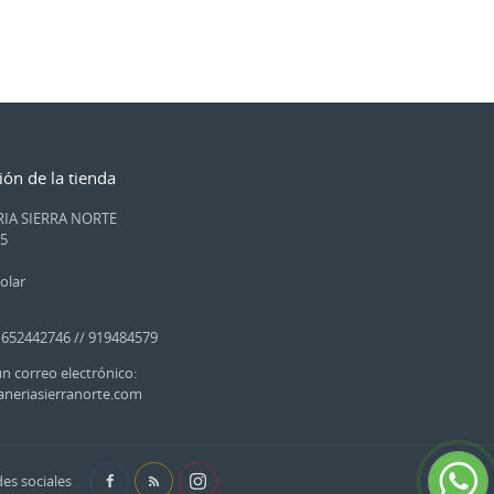
ión de la tienda
IA SIERRA NORTE
15
olar
 652442746 // 919484579
n correo electrónico:
aneriasierranorte.com
es sociales
Facebook
Rss
Instagram