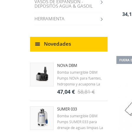
VASOS DE EXPANSION -
DEPOSITOS AGUA & GASOIL
34,1
HERRAMIENTA
Novedades
FUERA 
NOVA DBM
Bomba sumergible DBM
Pumps NOVA para fuentes,
hidroponía y acuaponía La
DBM Pumps NOVA es una
47,04 €
58,81 €
bomba sumergible diseñada
para la circulación continua de
agua en fuentes
SUMER 033
CR
ornamentales, estanques y
Bomba sumergible DBM
((
IN
pequeños sistemas
Pumps SUMER 033 para
hidráulicos. Su tamaño
drenaje de aguas limpias La
MI
Nom
compacto y...