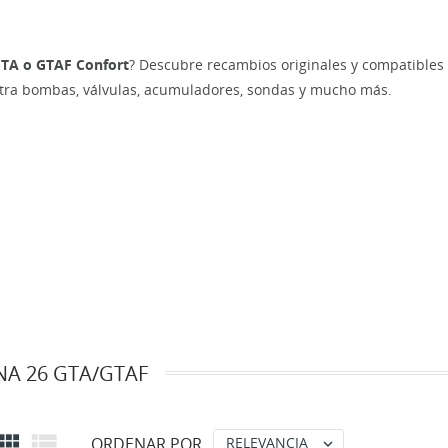
GTA o GTAF Confort
? Descubre recambios originales y compatibles 
tra bombas, válvulas, acumuladores, sondas y mucho más.
NA 26 GTA/GTAF


ORDENAR POR
RELEVANCIA
