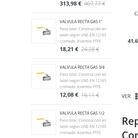
((
De
DBM Pumps SUMER 033 es
313,98 €
407,77 €
una bomba sumergible
C
eléctrica diseñada para el
bombeo y evacuación de
VALVULA RECTA GAS 1"
aguas limpias en aplicaciones
Paso total. Construcción en
domésticas y profesionales.
latón según UNE-EN 12165
Gracias a su construcción...
41,6
cromado. Asientos PTFE.
Clase MOP 5 (0 a 5 bar).
18,21 €
24,28 €
Juntas de NBR. Extremos
roscados según ISO 7/1 H-H.
Rango de temperatura -20ºC a
VALVULA RECTA GAS 3/4
60ºC. Mando palanca de
Paso total. Construcción en
acero con recubrimiento
latón según UNE-EN 12165
DACROMET,...
cromado. Asientos PTFE.
Clase MOP 5 (0 a 5 bar).
12,08 €
16,11 €
VER
Juntas de NBR. Extremos
roscados según ISO 7/1 H-H.
Rango de temperatura -20ºC a
VALVULA RECTA GAS 1/2
Rep
60ºC. Mando palanca de
Paso total. Construcción en
acero con recubrimiento
latón según UNE-EN 12165
DACROMET,...
Con
cromado. Asientos PTFE.