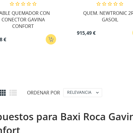
confirmMessage))
be iniciar sesión para guardar productos en su lista de deseos.
Crear nueva lis
add_circle_outline
ABLE QUEMADOR CON
QUEM. NEWTRONIC 2
CONECTOR GAVINA
GASOIL
Iniciar sesión
((cancelText))
Cancelar
((modalDeleteText))
CONFORT
Cancelar
Crear lista de deseos
915,49 €
8 €


ORDENAR POR
RELEVANCIA

uestos para Baxi Roca Gavi
fort