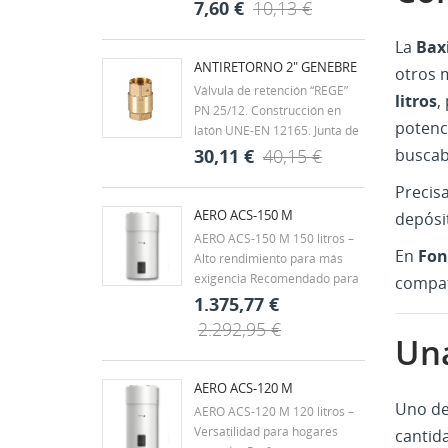
Clase MOP 5 (0 a 5 bar).
7,60 €
10,13 €
Juntas de NBR. Extremos
roscados según ISO 7/1 H-H.
La
Bax
Rango de temperatura -20ºC a
ANTIRETORNO 2" GENEBRE
otros 
60ºC. Mando palanca de
Válvula de retención “REGE”
litros
,
acero con recubrimiento
PN 25/12. Construcción en
DACROMET,...
potenc
latón UNE-EN 12165. Junta de
clapeta vulcanizada de NBR.
buscaba
30,11 €
40,15 €
Muelle en acero inox. AISI 304.
Precis
Extremos rosca gas (BSP) H-H
- ISO 228/1. Temp. máx. 90ºC.
AERO ACS-150 M
depósi
Montaje en cualquier posición.
AERO ACS-150 M 150 litros –
En
Fon
Alto rendimiento para más
exigencia Recomendado para
compat
viviendas unifamiliares,
1.375,77 €
chalets o familias de 3 a 4
2.292,95 €
Una
personas, con hasta 2 baños.
También es una buena opción
para pequeños negocios con
AERO ACS-120 M
demanda puntual, como...
Uno de
AERO ACS-120 M 120 litros –
Versatilidad para hogares
cantid