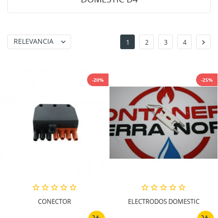
RELEVANCIA


1
2
3
4
-20%
-25%
CONECTOR
ELECTRODOS DOMESTIC