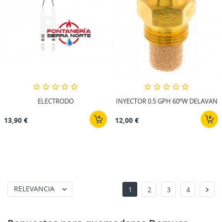
ELECTRODO
INYECTOR 0.5 GPH 60ºW DELAVAN
13,90 €
12,00 €
RELEVANCIA


1
2
3
4