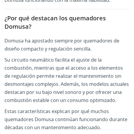
Domusa funcionando con la máxima fiabilidad.
CREAR LISTA DE DESEOS
¿Por qué destacan los quemadores
INICIAR SESIÓN
((MODALTITLE))
Domusa?
MI LISTA DE DESEOS
Nombre de la lista de deseos
Debe iniciar sesión para guardar productos en su lista
((confirmMessage))
de deseos.
Domusa ha apostado siempre por quemadores de
diseño compacto y regulación sencilla.
Crear nueva lista
add_circle_outline
((cancelText))
((modalDeleteText))
Su circuito neumático facilita el ajuste de la
Iniciar sesión
Cancelar
Cancelar
Crear lista de deseos
combustión, mientras que el acceso a los elementos
de regulación permite realizar el mantenimiento sin
desmontajes complejos. Además, los modelos actuales
destacan por su bajo nivel sonoro y por ofrecer una
combustión estable con un consumo optimizado.
Estas características explican por qué muchos
quemadores Domusa continúan funcionando durante
décadas con un mantenimiento adecuado.