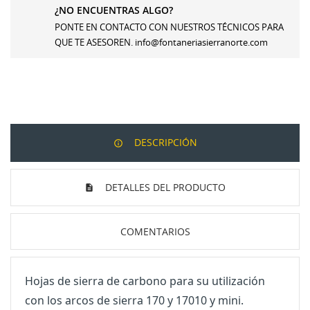
MI LISTA DE DESEOS
Nombre de la lista de deseos
Debe iniciar sesión para guardar productos en su lista
¿NO ENCUENTRAS ALGO?
de deseos.
PONTE EN CONTACTO CON NUESTROS TÉCNICOS PARA
Crear nueva lista
add_circle_outline
QUE TE ASESOREN. info@fontaneriasierranorte.com
Iniciar sesión
Cancelar
Cancelar
Crear lista de deseos
DESCRIPCIÓN
DETALLES DEL PRODUCTO
COMENTARIOS
Hojas de sierra de carbono para su utilización
con los arcos de sierra 170 y 17010 y mini.