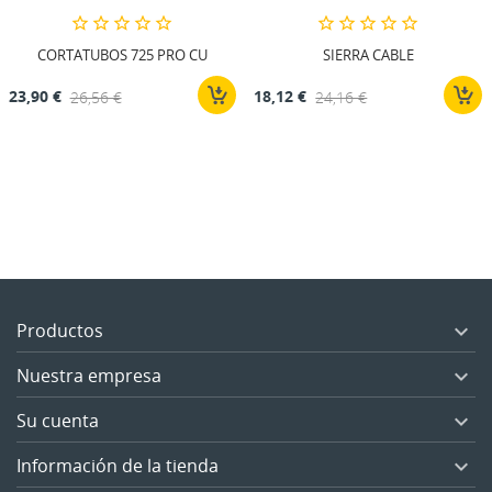
CORTATUBOS 725 PRO CU
SIERRA CABLE
23,90 €
26,56 €
18,12 €
24,16 €
Productos

Nuestra empresa

Su cuenta

Información de la tienda
