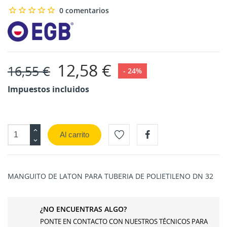
0 comentarios
12,58 €
16,55 €
- 24%
Impuestos incluidos
Al carrito
MANGUITO DE LATON PARA TUBERIA DE POLIETILENO DN 32
CREAR LISTA DE DESEOS
INICIAR SESIÓN
¿NO ENCUENTRAS ALGO?
MI LISTA DE DESEOS
Nombre de la lista de deseos
Debe iniciar sesión para guardar productos en su lista
PONTE EN CONTACTO CON NUESTROS TÉCNICOS PARA
de deseos.