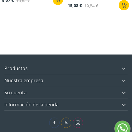
8,07 €
10,62 €
15,08 €
19,84 €
Productos

Nuestra empresa

Su cuenta

Información de la tienda

Facebook
Rss
Instagram