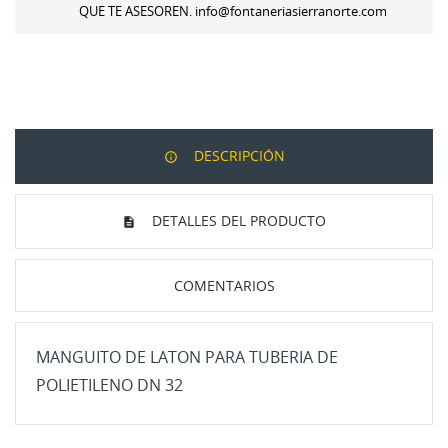
QUE TE ASESOREN. info@fontaneriasierranorte.com
Crear nueva lista
add_circle_outline
Iniciar sesión
Cancelar
Cancelar
Crear lista de deseos
DESCRIPCIÓN
DETALLES DEL PRODUCTO
COMENTARIOS
MANGUITO DE LATON PARA TUBERIA DE
POLIETILENO DN 32