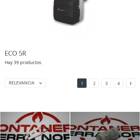
ECO 5R
Hay 39 productos.
RELEVANCIA


1
2
3
4