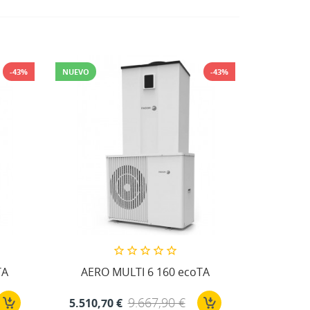
-43%
NUEVO
-43%
NUEVO
TA
AERO MULTI 6 160 ecoTA
AERO 
9.667,90 €
5.510,70 €
6.731,4