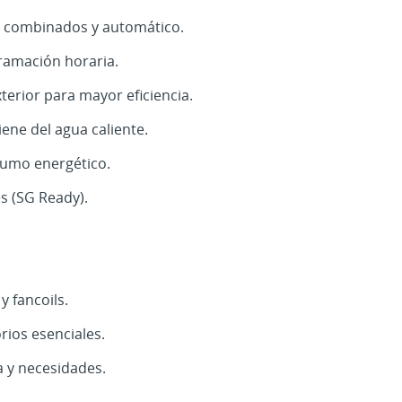
, combinados y automático.
gramación horaria.
erior para mayor eficiencia.
ene del agua caliente.
sumo energético.
s (SG Ready).
EAR LISTA DE DESEOS
ICIAR SESIÓN
 LISTA DE DESEOS
bre de la lista de deseos
be iniciar sesión para guardar productos en su lista de deseos.
y fancoils.
Crear nueva lis
add_circle_outline
rios esenciales.
Iniciar sesión
Cancelar
 y necesidades.
Cancelar
Crear lista de deseos