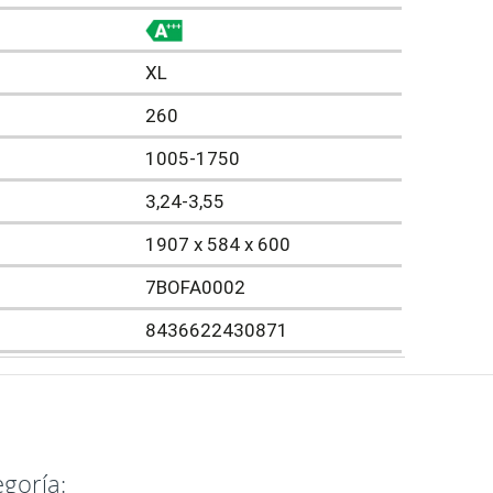
XL
260
1005-1750
3,24-3,55
1907 x 584 x 600
7BOFA0002
8436622430871
goría: