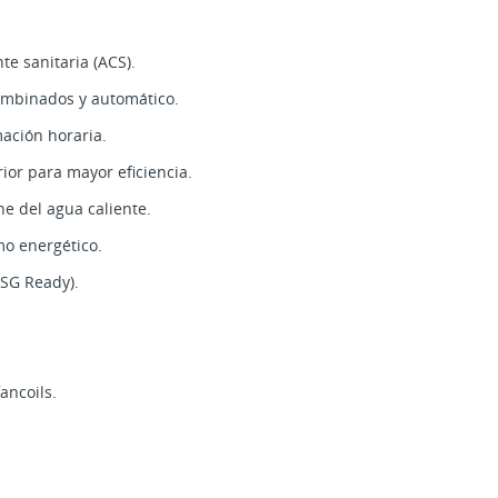
te sanitaria (ACS).
combinados y automático.
mación horaria.
ior para mayor eficiencia.
e del agua caliente.
mo energético.
(SG Ready).
ancoils.