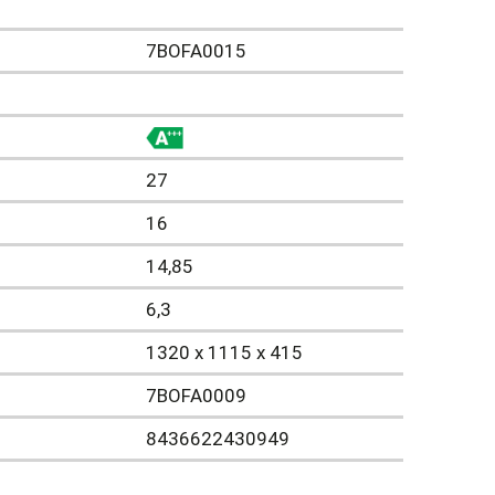
7BOFA0015
27
16
14,85
6,3
1320 x 1115 x 415
7BOFA0009
8436622430949