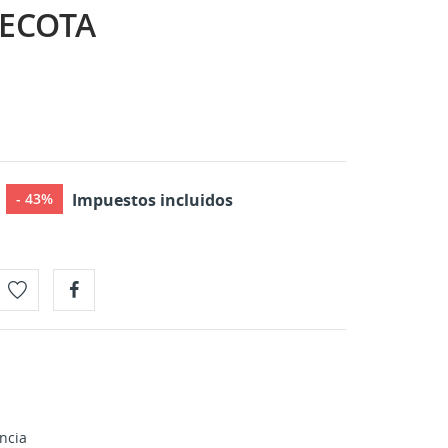
 ECOTA
€
- 43%
Impuestos incluidos
ncia