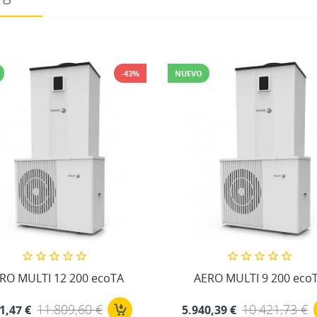
-43%
NUEVO
RO MULTI 12 200 ecoTA
AERO MULTI 9 200 eco
11.809,60 €
10.421,73 €
1,47 €
5.940,39 €