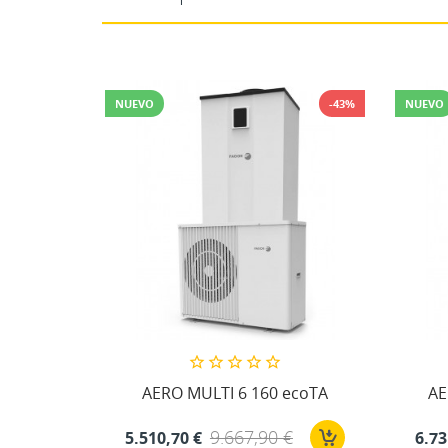
-43%
NUEVO
-43%
NUEVO
ecoTA
AERO MULTI 6 160 ecoTA
AE
 €
9.667,90 €
5.510,70 €
6.73