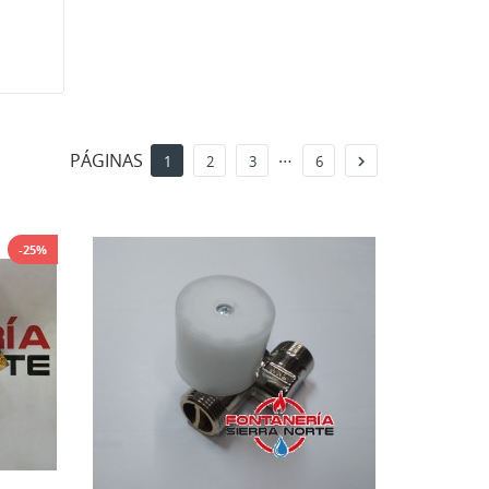
…
PÁGINAS

1
2
3
6
-25%