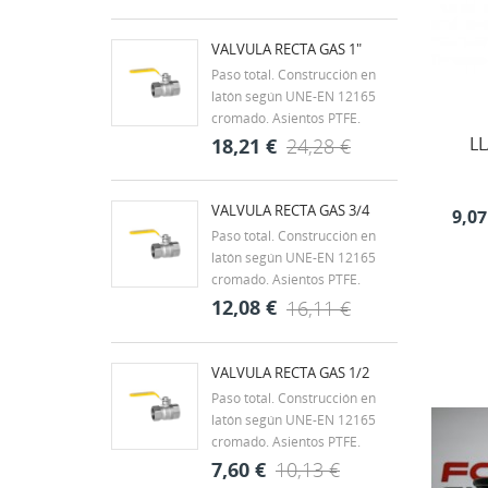
una bomba sumergible
((
De
eléctrica diseñada para el
bombeo y evacuación de
VALVULA RECTA GAS 1"
aguas limpias en aplicaciones
Paso total. Construcción en
domésticas y profesionales.
latón según UNE-EN 12165
Gracias a su construcción...
cromado. Asientos PTFE.
Clase MOP 5 (0 a 5 bar).
L
18,21 €
24,28 €
Juntas de NBR. Extremos
roscados según ISO 7/1 H-H.
Rango de temperatura -20ºC a
VALVULA RECTA GAS 3/4
9,07
60ºC. Mando palanca de
Paso total. Construcción en
acero con recubrimiento
latón según UNE-EN 12165
DACROMET,...
cromado. Asientos PTFE.
Clase MOP 5 (0 a 5 bar).
12,08 €
16,11 €
Juntas de NBR. Extremos
roscados según ISO 7/1 H-H.
Rango de temperatura -20ºC a
VALVULA RECTA GAS 1/2
60ºC. Mando palanca de
Paso total. Construcción en
acero con recubrimiento
latón según UNE-EN 12165
DACROMET,...
cromado. Asientos PTFE.
Clase MOP 5 (0 a 5 bar).
7,60 €
10,13 €
Juntas de NBR. Extremos