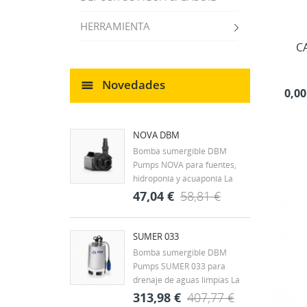
HERRAMIENTA
C
Novedades
0,00
NOVA DBM
Bomba sumergible DBM
Pumps NOVA para fuentes,
hidroponía y acuaponía La
DBM Pumps NOVA es una
47,04 €
58,81 €
bomba sumergible diseñada
para la circulación continua de
agua en fuentes
SUMER 033
ornamentales, estanques y
Bomba sumergible DBM
CR
pequeños sistemas
Pumps SUMER 033 para
((
IN
hidráulicos. Su tamaño
drenaje de aguas limpias La
compacto y...
DBM Pumps SUMER 033 es
313,98 €
407,77 €
MI
Nom