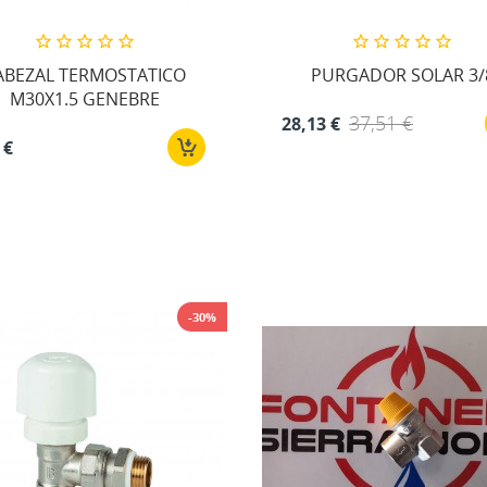
ABEZAL TERMOSTATICO
PURGADOR SOLAR 3/
M30X1.5 GENEBRE
37,51 €
28,13 €
 €
-30%
EAR LISTA DE DESEOS
MODALTITLE))
ICIAR SESIÓN
 LISTA DE DESEOS
bre de la lista de deseos