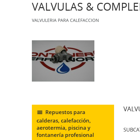
VALVULAS & COMPLE
VALVULERIA PARA CALEFACCION
VALV
Repuestos para
calderas, calefacción,
aerotermia, piscina y
SUBCA
fontanería profesional