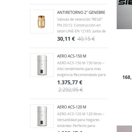
roscados según ISO 7/1 H-H.
Rango de temperatura -20ºC a
ANTIRETORNO 2" GENEBRE
60ºC. Mando palanca de
Válvula de retención “REGE”
acero con recubrimiento
PN 25/12. Construcción en
DACROMET,...
latón UNE-EN 12165. Junta de
clapeta vulcanizada de NBR.
30,11 €
40,15 €
Muelle en acero inox. AISI 304.
Extremos rosca gas (BSP) H-H
- ISO 228/1. Temp. máx. 90ºC.
AERO ACS-150 M
Montaje en cualquier posición.
AERO ACS-150 M 150 litros –
Alto rendimiento para más
exigencia Recomendado para
168,
viviendas unifamiliares,
1.375,77 €
chalets o familias de 3 a 4
2.292,95 €
personas, con hasta 2 baños.
También es una buena opción
para pequeños negocios con
AERO ACS-120 M
demanda puntual, como...
AERO ACS-120 M 120 litros –
Versatilidad para hogares
estándar Perfecto para
viviendas de tamaño medio,