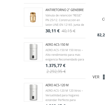
roscados según ISO 7/1 H-H.
Rango de temperatura -20ºC a
ANTIRETORNO 2" GENEBRE
60ºC. Mando palanca de
Válvula de retención “REGE”
acero con recubrimiento
C
PN 25/12. Construcción en
DACROMET,...
latón UNE-EN 12165. Junta de
clapeta vulcanizada de NBR.
30,11 €
40,15 €
Muelle en acero inox. AISI 304.
82,2
Extremos rosca gas (BSP) H-H
- ISO 228/1. Temp. máx. 90ºC.
AERO ACS-150 M
Montaje en cualquier posición.
AERO ACS-150 M 150 litros –
Alto rendimiento para más
exigencia Recomendado para
viviendas unifamiliares,
1.375,77 €
chalets o familias de 3 a 4
2.292,95 €
personas, con hasta 2 baños.
VER
También es una buena opción
para pequeños negocios con
AERO ACS-120 M
demanda puntual, como...
AERO ACS-120 M 120 litros –
Versatilidad para hogares
estándar Perfecto para
viviendas de tamaño medio,