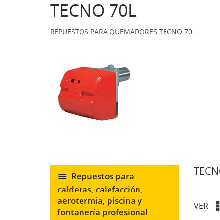
TECNO 70L
REPUESTOS PARA QUEMADORES TECNO 70L
TECN
Repuestos para
calderas, calefacción,
aerotermia, piscina y
VER
fontanería profesional