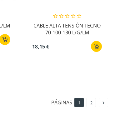
L/LM
CABLE ALTA TENSIÓN TECNO
70-100-130 L/G/LM
18,15 €
PÁGINAS

1
2