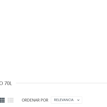
O 70L


ORDENAR POR
RELEVANCIA
