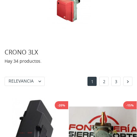
CRONO 3LX
Hay 34 productos.
RELEVANCIA


1
2
3
-20%
-15%