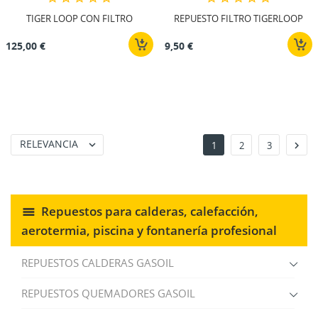
TIGER LOOP CON FILTRO
REPUESTO FILTRO TIGERLOOP
125,00 €
9,50 €
RELEVANCIA


1
2
3
Repuestos para calderas, calefacción,
aerotermia, piscina y fontanería profesional
REPUESTOS CALDERAS GASOIL
REPUESTOS QUEMADORES GASOIL