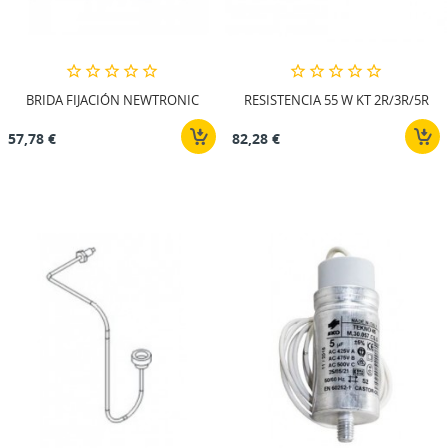
BRIDA FIJACIÓN NEWTRONIC
RESISTENCIA 55 W KT 2R/3R/5R
57,78 €
82,28 €
CREAR LISTA DE DESEOS
INICIAR SESIÓN
((MODALTITLE))
MI LISTA DE DESEOS
Nombre de la lista de deseos
Debe iniciar sesión para guardar productos en su lista
((confirmMessage))
de deseos.