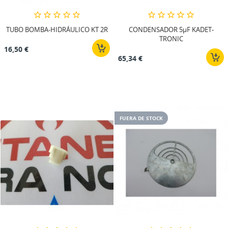
Crear nueva lista
add_circle_outline
((cancelText))
((modalDeleteText))
Iniciar sesión
Cancelar
Cancelar
Crear lista de deseos
TUBO BOMBA-HIDRÁULICO KT 2R
CONDENSADOR 5µF KADET-
TRONIC
16,50 €
65,34 €
FUERA DE STOCK