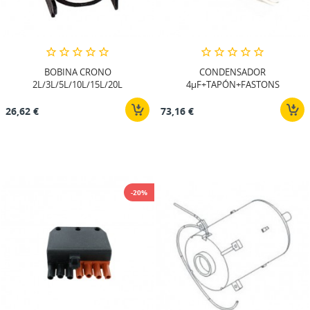
BOBINA CRONO
CONDENSADOR
2L/3L/5L/10L/15L/20L
4µF+TAPÓN+FASTONS
26,62 €
73,16 €
-20%