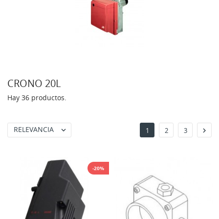
CRONO 20L
Hay 36 productos.
RELEVANCIA


1
2
3
-20%