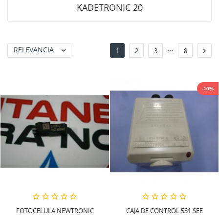
KADETRONIC 20
…
RELEVANCIA


1
2
3
8
-10%
FOTOCELULA NEWTRONIC
CAJA DE CONTROL 531 SEE