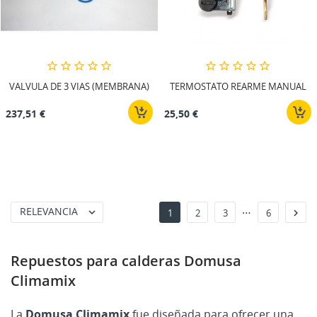
VALVULA DE 3 VIAS (MEMBRANA)
TERMOSTATO REARME MANUAL
237,51 €
25,50 €
…
RELEVANCIA


1
2
3
6
Repuestos para calderas Domusa
Climamix
La
Domusa Climamix
fue diseñada para ofrecer una