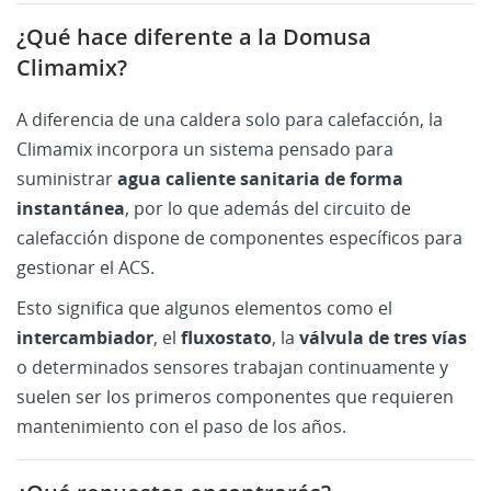
¿Qué hace diferente a la Domusa
Climamix?
A diferencia de una caldera solo para calefacción, la
Climamix incorpora un sistema pensado para
suministrar
agua caliente sanitaria de forma
instantánea
, por lo que además del circuito de
CREAR LISTA DE DESEOS
calefacción dispone de componentes específicos para
INICIAR SESIÓN
((MODALTITLE))
gestionar el ACS.
MI LISTA DE DESEOS
Nombre de la lista de deseos
Debe iniciar sesión para guardar productos en su lista
Esto significa que algunos elementos como el
((confirmMessage))
de deseos.
intercambiador
, el
fluxostato
, la
válvula de tres vías
Crear nueva lista
add_circle_outline
o determinados sensores trabajan continuamente y
((cancelText))
((modalDeleteText))
suelen ser los primeros componentes que requieren
Iniciar sesión
Cancelar
Cancelar
Crear lista de deseos
mantenimiento con el paso de los años.