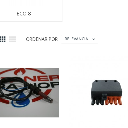
ECO 8


ORDENAR POR
RELEVANCIA
