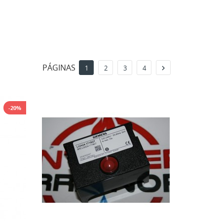
PÁGINAS

1
2
3
4
-20%