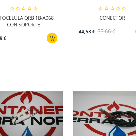
TOCELULA QRB 1B-A068
CONECTOR
CON SOPORTE
55,66 €
44,53 €
9 €
EAR LISTA DE DESEOS
MODALTITLE))
ICIAR SESIÓN
 LISTA DE DESEOS
bre de la lista de deseos