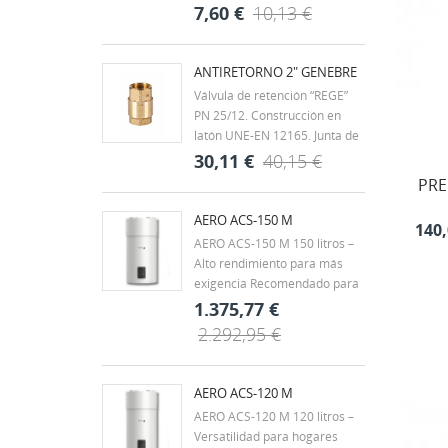
Clase MOP 5 (0 a 5 bar).
7,60 €
10,13 €
Juntas de NBR. Extremos
roscados según ISO 7/1 H-H.
Rango de temperatura -20ºC a
ANTIRETORNO 2" GENEBRE
60ºC. Mando palanca de
Válvula de retención “REGE”
acero con recubrimiento
PN 25/12. Construcción en
DACROMET,...
latón UNE-EN 12165. Junta de
clapeta vulcanizada de NBR.
30,11 €
40,15 €
Muelle en acero inox. AISI 304.
PRE
Extremos rosca gas (BSP) H-H
- ISO 228/1. Temp. máx. 90ºC.
AERO ACS-150 M
140,
Montaje en cualquier posición.
AERO ACS-150 M 150 litros –
Alto rendimiento para más
exigencia Recomendado para
viviendas unifamiliares,
1.375,77 €
chalets o familias de 3 a 4
2.292,95 €
personas, con hasta 2 baños.
También es una buena opción
para pequeños negocios con
AERO ACS-120 M
demanda puntual, como...
AERO ACS-120 M 120 litros –
Versatilidad para hogares