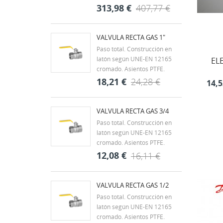
((
De
compacto y...
DBM Pumps SUMER 033 es
313,98 €
407,77 €
una bomba sumergible
eléctrica diseñada para el
bombeo y evacuación de
VALVULA RECTA GAS 1"
aguas limpias en aplicaciones
Paso total. Construcción en
domésticas y profesionales.
latón según UNE-EN 12165
EL
Gracias a su construcción...
cromado. Asientos PTFE.
Clase MOP 5 (0 a 5 bar).
18,21 €
24,28 €
14,5
Juntas de NBR. Extremos
roscados según ISO 7/1 H-H.
Rango de temperatura -20ºC a
VALVULA RECTA GAS 3/4
60ºC. Mando palanca de
Paso total. Construcción en
acero con recubrimiento
latón según UNE-EN 12165
DACROMET,...
cromado. Asientos PTFE.
Clase MOP 5 (0 a 5 bar).
12,08 €
16,11 €
Juntas de NBR. Extremos
roscados según ISO 7/1 H-H.
Rango de temperatura -20ºC a
VALVULA RECTA GAS 1/2
60ºC. Mando palanca de
Paso total. Construcción en
acero con recubrimiento
latón según UNE-EN 12165
DACROMET,...
cromado. Asientos PTFE.