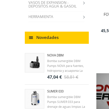
VASOS DE EXPANSION -
DEPOSITOS AGUA & GASOIL
FO
HERRAMIENTA
45,5
Novedades
NOVA DBM
Bomba sumergible DBM
Pumps NOVA para fuentes,
hidroponía y acuaponía La
DBM Pumps NOVA es una
47,04 €
58,81 €
bomba sumergible diseñada
para la circulación continua de
agua en fuentes
SUMER 033
CR
ornamentales, estanques y
Bomba sumergible DBM
((
IN
pequeños sistemas
Pumps SUMER 033 para
hidráulicos. Su tamaño
MI
Nom
drenaje de aguas limpias La