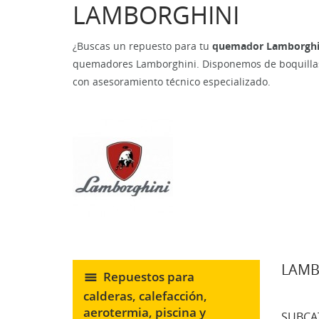
LAMBORGHINI
¿Buscas un repuesto para tu
quemador Lamborghi
quemadores Lamborghini. Disponemos de boquillas,
con asesoramiento técnico especializado.
LAMB
Repuestos para
calderas, calefacción,
aerotermia, piscina y
SUBCA